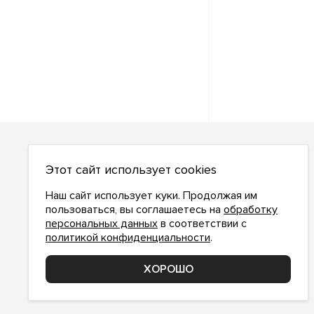
О НАС
Этот сайт использует cookies
О компании
Как сделать заказ
Наш сайт использует куки. Продолжая им
Условия работы
пользоваться, вы соглашаетесь на
обработку
персональных данных
в соответствии с
Доставка и оплата
политикой конфиденциальности
.
Возврат
Контакты
ХОРОШО
Соглашение о конфиденциальности