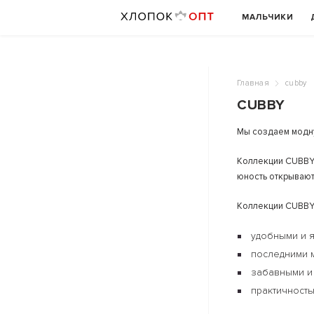
МАЛЬЧИКИ
Главная
cubby
CUBBY
Мы создаем модну
Коллекции CUBBY 
юность открывают
Коллекции CUBBY
удобными и 
последними 
забавными и 
практичност