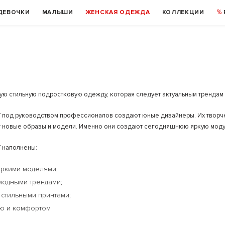
ДЕВОЧКИ
МАЛЫШИ
ЖЕНСКАЯ ОДЕЖДА
КОЛЛЕКЦИИ
ю стильную подростковую одежду, которая следует актуальным трендам 
под руководством профессионалов создают юные дизайнеры. Их творчес
 новые образы и модели. Именно они создают сегодняшнюю яркую моду
 наполнены:
яркими моделями;
модными трендами;
стильными принтами;
ью и комфортом