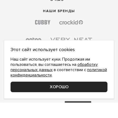
НАШИ БРЕНДЫ
Этот сайт использует cookies
Наш сайт использует куки. Продолжая им
пользоваться, вы соглашаетесь на
обработку
персональных данных
в соответствии с
политикой
конфиденциальности
.
ПОДПИСАТЬСЯ НА НОВОСТИ:
ПОДПИСАТЬСЯ
ХОРОШО
Даю
согласие на обработку персональных данных
,
с
политикой конфиденциальности
ознакомлен и
принимаю
inform@hlopok-opt.ru
НАПИШИТЕ НАМ
Поддержка и доработка сайта YoWeb