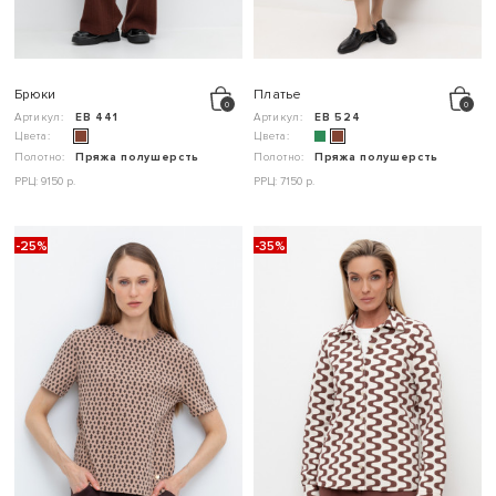
Брюки
Платье
Артикул:
ЕВ 441
Артикул:
ЕВ 524
Цвета:
Цвета:
Полотно:
Пряжа полушерсть
Полотно:
Пряжа полушерсть
РРЦ: 9150 р.
РРЦ: 7150 р.
-25%
-35%