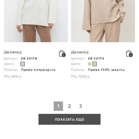
Джемпер
Джемпер
Артикул:
ЕВ 30178
Артикул:
ЕВ 30179
Цвета:
Цвета:
Полотно:
Пряжа полушерсть
Полотно:
Пряжа 100% шерсть
РРЦ: 9650 р.
РРЦ: 16550 р.
1
2
3
ПОКАЗАТЬ ЕЩЕ