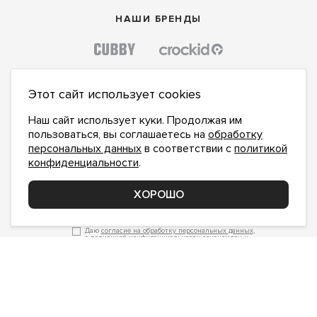
НАШИ БРЕНДЫ
Этот сайт использует cookies
Наш сайт использует куки. Продолжая им
пользоваться, вы соглашаетесь на
обработку
персональных данных
в соответствии с
политикой
конфиденциальности
.
ХОРОШО
ПОДПИСАТЬСЯ НА НОВОСТИ:
ПОДПИСАТЬСЯ
Даю
согласие на обработку персональных данных
,
с
политикой конфиденциальности
ознакомлен и
принимаю
inform@hlopok-opt.ru
НАПИШИТЕ НАМ
Поддержка и доработка сайта YoWeb
Сделано в
REKA Digital Agency