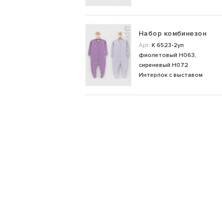
Набор комбинезон
Арт:
К 6523-2уп
фиолетовый Н063,
сиреневый Н072
Интерлок с выставом