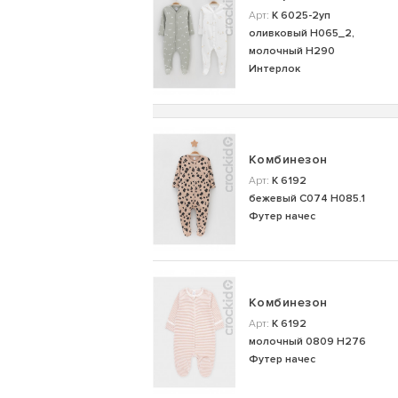
Арт:
К 6025-2уп
оливковый Н065_2,
молочный Н290
Интерлок
Комбинезон
Арт:
К 6192
бежевый С074 Н085.1
Футер начес
Комбинезон
Арт:
К 6192
молочный 0809 Н276
Футер начес