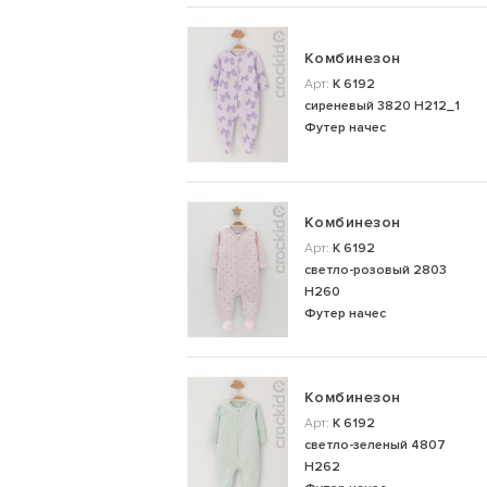
Комбинезон
Арт:
К 6192
сиреневый 3820 Н212_1
Футер начес
Комбинезон
Арт:
К 6192
светло-розовый 2803
Н260
Футер начес
Комбинезон
Арт:
К 6192
светло-зеленый 4807
Н262