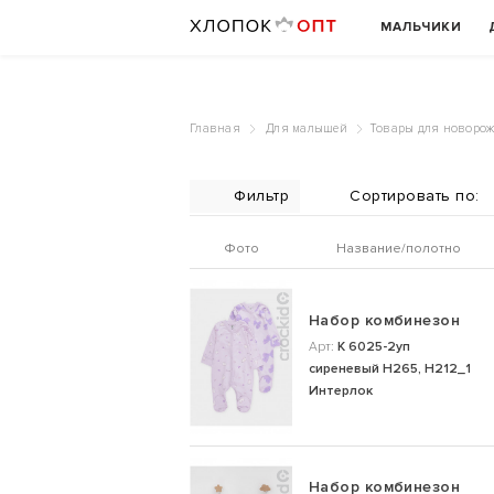
МАЛЬЧИКИ
Главная
Для малышей
Товары для новоро
Фильтр
Фото
Название/полотно
Набор комбинезон
Арт:
К 6025-2уп
сиреневый Н265, Н212_1
Интерлок
Набор комбинезон