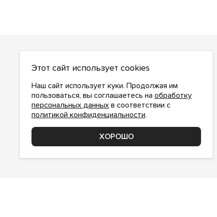
О НАС
Этот сайт использует cookies
О компании
Как сделать заказ
Наш сайт использует куки. Продолжая им
Условия работы
пользоваться, вы соглашаетесь на
обработку
персональных данных
в соответствии с
Доставка и оплата
политикой конфиденциальности
.
Возврат
Контакты
ХОРОШО
Соглашение о конфиденциальности