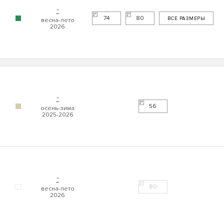
"
74
80
ВСЕ РАЗМЕРЫ
"
56
"
80