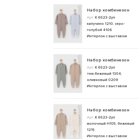
Набор комбинезон
Арт:
К 6523-2уп
капучино 1210, серо-
голубой 4106
Интерлок с выставом
Набор комбинезон
Арт:
К 6523-2уп
тем.бежевый 1304,
оливковый 0209
Интерлок с выставом
Набор комбинезон
Арт:
К 6523-2уп
молочный Н105, бежевый
1215
Интерлок с выставом