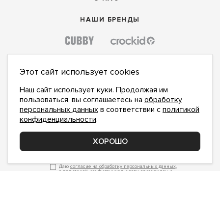
НАШИ БРЕНДЫ
Этот сайт использует cookies
Наш сайт использует куки. Продолжая им
пользоваться, вы соглашаетесь на
обработку
персональных данных
в соответствии с
политикой
конфиденциальности
.
ХОРОШО
ПОДПИСАТЬСЯ НА НОВОСТИ:
ПОДПИСАТЬСЯ
Даю
согласие на обработку персональных данных
,
с
политикой конфиденциальности
ознакомлен и
принимаю
inform@hlopok-opt.ru
НАПИШИТЕ НАМ
Поддержка и доработка сайта YoWeb