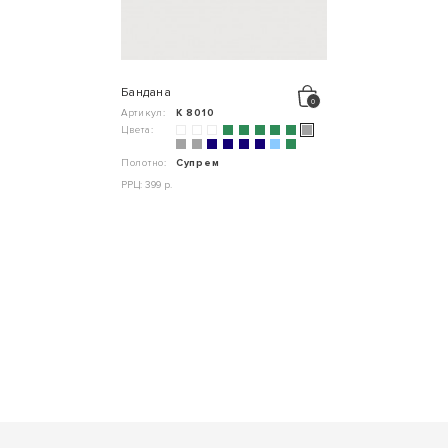
Бандана
Артикул:
К 8010
Цвета:
Полотно:
Супрем
РРЦ: 399 р.