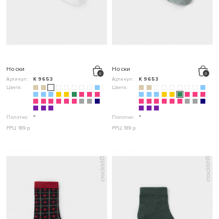
Носки
Носки
Артикул:
К 9653
Артикул:
К 9653
Цвета:
Цвета:
Полотно:
"
Полотно:
"
РРЦ: 189 р.
РРЦ: 189 р.