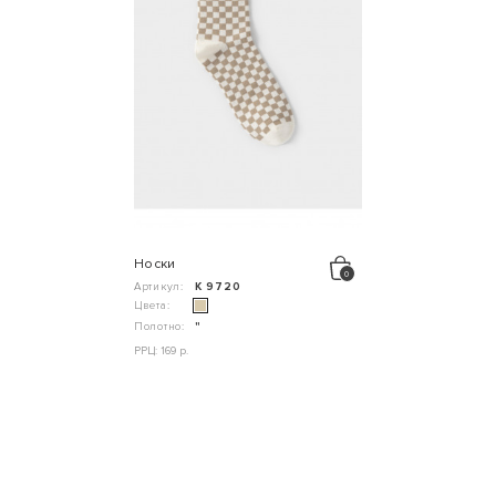
Носки
Артикул:
К 9720
Цвета:
Полотно:
"
РРЦ: 169 р.