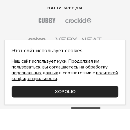
НАШИ БРЕНДЫ
Этот сайт использует cookies
Наш сайт использует куки. Продолжая им
пользоваться, вы соглашаетесь на
обработку
персональных данных
в соответствии с
политикой
конфиденциальности
.
ПОДПИСАТЬСЯ НА НОВОСТИ:
ПОДПИСАТЬСЯ
ХОРОШО
Даю
согласие на обработку персональных данных
,
с
политикой конфиденциальности
ознакомлен и
принимаю
inform@hlopok-opt.ru
НАПИШИТЕ НАМ
Поддержка и доработка сайта YoWeb