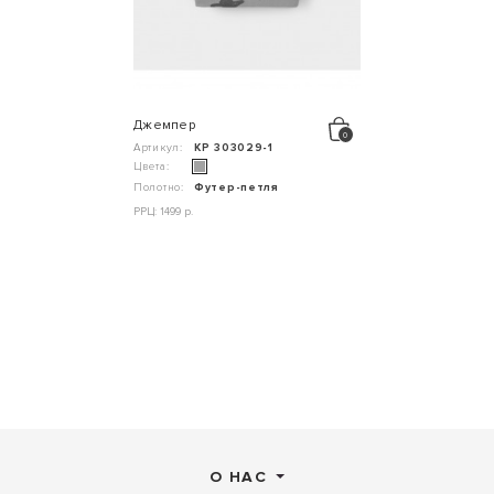
Джемпер
Артикул:
КР 303029-1
Цвета:
Полотно:
Футер-петля
РРЦ: 1499 р.
О НАС