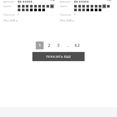
Артикул:
ВК 40006
Артикул:
ВК 40006
Цвета:
Цвета:
Полотно:
"
Полотно:
"
РРЦ: 4299 р.
РРЦ: 4299 р.
1
2
3
...
62
ПОКАЗАТЬ ЕЩЕ