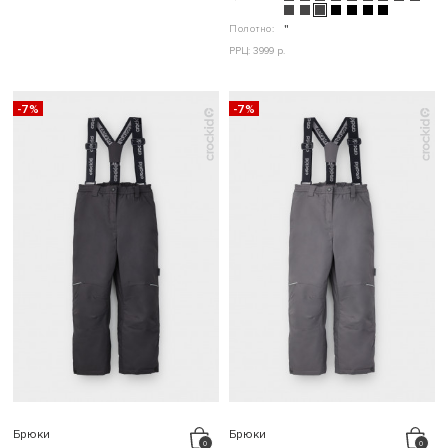
Полотно:
"
РРЦ: 3999 р.
-7%
-7%
Брюки
Брюки