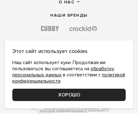
О НАС
НАШИ БРЕНДЫ
Этот сайт использует cookies
Наш сайт использует куки. Продолжая им
пользоваться, вы соглашаетесь на
обработку
персональных данных
в соответствии с
политикой
конфиденциальности
.
ПОДПИСАТЬСЯ НА НОВОСТИ:
ХОРОШО
ПОДПИСАТЬСЯ
Даю
согласие на обработку персональных данных
,
с
политикой конфиденциальности
ознакомлен и
принимаю
inform@hlopok-opt.ru
НАПИШИТЕ НАМ
Поддержка и доработка сайта YoWeb