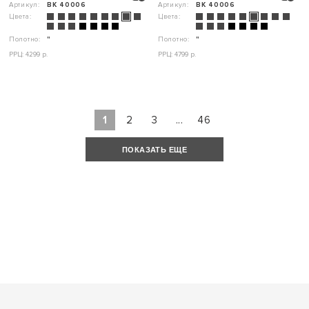
Артикул:
ВК 40006
Артикул:
ВК 40006
Цвета:
Цвета:
Полотно:
"
Полотно:
"
РРЦ: 4299 р.
РРЦ: 4799 р.
1
2
3
...
46
ПОКАЗАТЬ ЕЩЕ