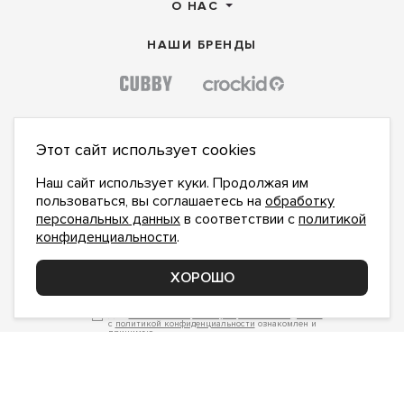
О НАС
НАШИ БРЕНДЫ
Этот сайт использует cookies
Наш сайт использует куки. Продолжая им
пользоваться, вы соглашаетесь на
обработку
персональных данных
в соответствии с
политикой
конфиденциальности
.
ПОДПИСАТЬСЯ НА НОВОСТИ:
ХОРОШО
ПОДПИСАТЬСЯ
Даю
согласие на обработку персональных данных
,
с
политикой конфиденциальности
ознакомлен и
принимаю
inform@hlopok-opt.ru
НАПИШИТЕ НАМ
Поддержка и доработка сайта YoWeb