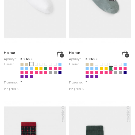
Носки
Носки
Артикул:
К 9653
Артикул:
К 9653
Цвета:
Цвета:
Полотно:
"
Полотно:
"
РРЦ: 189 р.
РРЦ: 189 р.