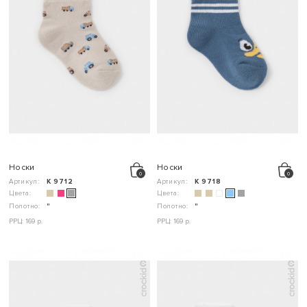
Носки
Носки
Артикул:
К 9712
Артикул:
К 9718
Цвета:
Цвета:
Полотно:
"
Полотно:
"
РРЦ: 169 р.
РРЦ: 169 р.