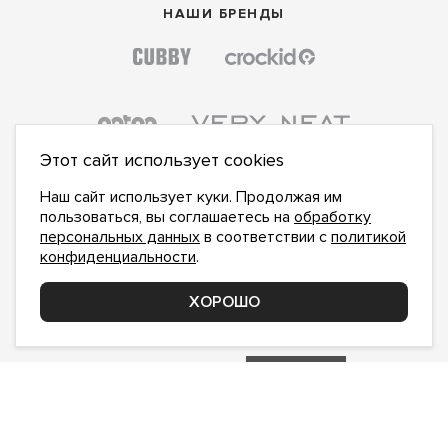
НАШИ БРЕНДЫ
Этот сайт использует cookies
Наш сайт использует куки. Продолжая им
пользоваться, вы соглашаетесь на
обработку
персональных данных
в соответствии с
политикой
конфиденциальности
.
ПОДПИСАТЬСЯ НА НОВОСТИ:
ПОДПИСАТЬСЯ
ХОРОШО
Даю
согласие на обработку персональных данных
,
с
политикой конфиденциальности
ознакомлен и
принимаю
inform@hlopok-opt.ru
НАПИШИТЕ НАМ
Поддержка и доработка сайта YoWeb
Сделано в
REKA Digital Agency