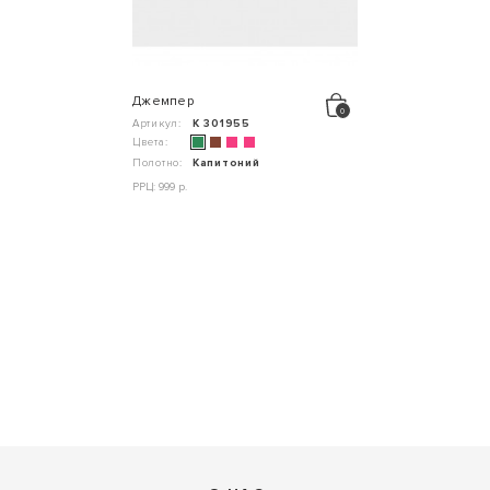
Джемпер
Артикул:
К 301955
Цвета:
Полотно:
Капитоний
РРЦ: 999 р.