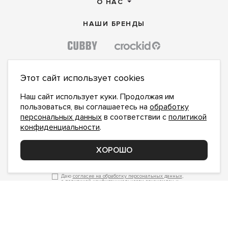
О НАС
НАШИ БРЕНДЫ
Этот сайт использует cookies
Наш сайт использует куки. Продолжая им
пользоваться, вы соглашаетесь на
обработку
персональных данных
в соответствии с
политикой
конфиденциальности
.
ХОРОШО
ПОДПИСАТЬСЯ НА НОВОСТИ:
ПОДПИСАТЬСЯ
Даю
согласие на обработку персональных данных
,
с
политикой конфиденциальности
ознакомлен и
принимаю
inform@hlopok-opt.ru
НАПИШИТЕ НАМ
Поддержка и доработка сайта YoWeb