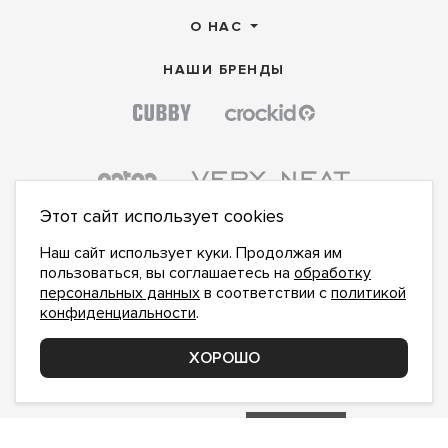
О НАС
НАШИ БРЕНДЫ
Этот сайт использует cookies
Наш сайт использует куки. Продолжая им
пользоваться, вы соглашаетесь на
обработку
персональных данных
в соответствии с
политикой
конфиденциальности
.
ПОДПИСАТЬСЯ НА НОВОСТИ:
ПОДПИСАТЬСЯ
ХОРОШО
Даю
согласие на обработку персональных данных
,
с
политикой конфиденциальности
ознакомлен и
принимаю
inform@hlopok-opt.ru
НАПИШИТЕ НАМ