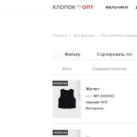
МАЛЬЧИКИ
Главная
Для девочек
Повседневная одежд
Фильтр
Фото
Название/полотно
НОВИНКА
Жилет
Арт:
МП 303093
черный 1413
Интерлок
НОВИНКА