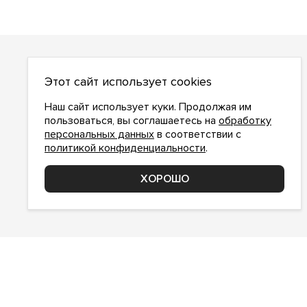
О НАС
Этот сайт использует cookies
О компании
Как сделать заказ
Наш сайт использует куки. Продолжая им
Условия работы
пользоваться, вы соглашаетесь на
обработку
персональных данных
в соответствии с
Доставка и оплата
политикой конфиденциальности
.
Возврат
Контакты
ХОРОШО
Соглашение о конфиденциальности