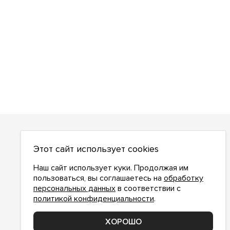
О НАС
Этот сайт использует cookies
О компании
Как сделать заказ
Наш сайт использует куки. Продолжая им
Условия работы
пользоваться, вы соглашаетесь на
обработку
персональных данных
в соответствии с
Доставка и оплата
политикой конфиденциальности
.
Возврат
Контакты
ХОРОШО
Соглашение о конфиденциальности