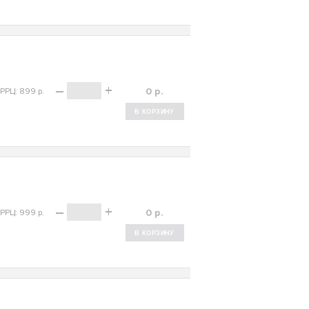
–
+
р.
РРЦ: 899 р.
–
+
р.
РРЦ: 999 р.