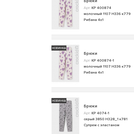
Брюки
Арт:
КР 400874
молочный 1107 Н336 к779
Рибана 4х1
НОВИНКА
Брюки
Арт:
КР 400874-1
молочный 1107 Н336 к779
Рибана 4х1
НОВИНКА
Брюки
Арт:
КР 4074-1
серый 3850 Н328_1 к781
Супрем с эластаном