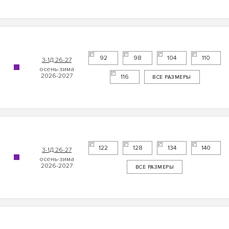
92
98
104
110
3-1Д 26-27
116
ВСЕ РАЗМЕРЫ
122
128
134
140
3-1Д 26-27
ВСЕ РАЗМЕРЫ