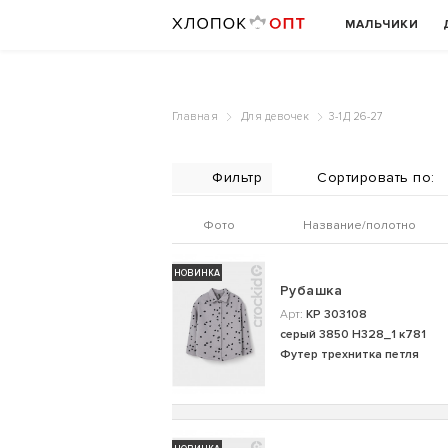
МАЛЬЧИКИ
Главная
Для девочек
3-1Д 26-27
Фильтр
Фото
Название/полотно
НОВИНКА
Рубашка
Арт:
КР 303108
серый 3850 Н328_1 к781
Футер трехнитка петля