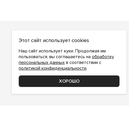
О НАС
Этот сайт использует cookies
О компании
Как сделать заказ
Наш сайт использует куки. Продолжая им
Условия работы
пользоваться, вы соглашаетесь на
обработку
персональных данных
в соответствии с
Доставка и оплата
политикой конфиденциальности
.
Возврат
Контакты
ХОРОШО
Соглашение о конфиденциальности