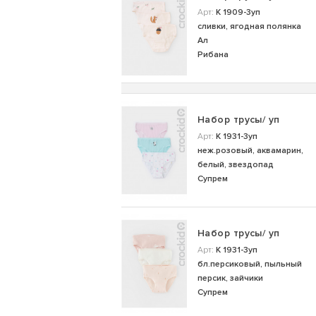
Арт:
К 1909-3уп
сливки, ягодная полянка
Ал
Рибана
Набор трусы/ уп
Арт:
К 1931-3уп
неж.розовый, аквамарин,
белый, звездопад
Супрем
Набор трусы/ уп
Арт:
К 1931-3уп
бл.персиковый, пыльный
персик, зайчики
Супрем