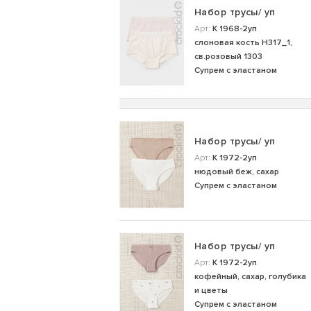
Набор трусы/ уп
Арт:
К 1968-2уп
слоновая кость Н317_1,
св.розовый 1303
Супрем с эластаном
Набор трусы/ уп
Арт:
К 1972-2уп
нюдовый беж, сахар
Супрем с эластаном
Набор трусы/ уп
Арт:
К 1972-2уп
кофейный, сахар, голубика
и цветы
Супрем с эластаном