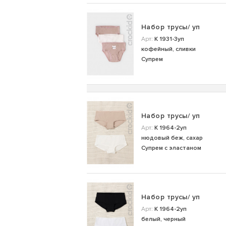
Набор трусы/ уп
Арт:
К 1931-3уп
кофейный, сливки
Супрем
Набор трусы/ уп
Арт:
К 1964-2уп
нюдовый беж, сахар
Супрем с эластаном
Набор трусы/ уп
Арт:
К 1964-2уп
белый, черный