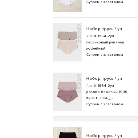
Супрем с эластаном
Набор трусы/ уп
Арт:
К 1964-2уп
персиковый румянец,
кофейный
Супрем с эластаном
Набор трусы/ уп
Арт:
К 1964-2уп
розово-бежевый 1905,
вишня Н056_5
Супрем с эластаном
Набор трусы/ уп