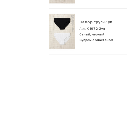
Набор трусы/ уп
Арт:
К 1972-2уп
белый, черный
Супрем с эластаном