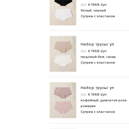
Арт:
К 1968-2уп
белый, черный
Супрем с эластаном
Набор трусы/ уп
Арт:
К 1968-2уп
нюдовый беж, сахар
Супрем с эластаном
Набор трусы/ уп
Арт:
К 1968-2уп
кофейный, дымчатая роза,
ромашки
Супрем с эластаном