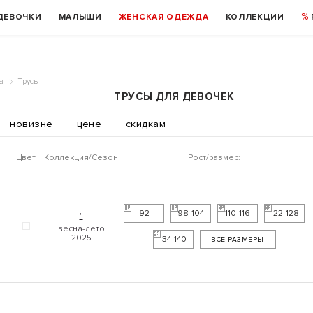
ДЕВОЧКИ
МАЛЫШИ
ЖЕНСКАЯ ОДЕЖДА
КОЛЛЕКЦИИ
а
Трусы
ТРУСЫ ДЛЯ ДЕВОЧЕК
новизне
цене
скидкам
Цвет
Коллекция
Рост/размер:
92
98-104
110-116
122-128
"
134-140
ВСЕ РАЗМЕРЫ