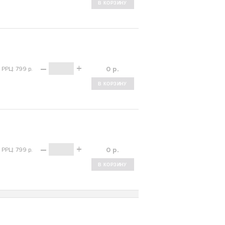
–
+
р.
РРЦ: 799 р.
–
+
р.
РРЦ: 799 р.