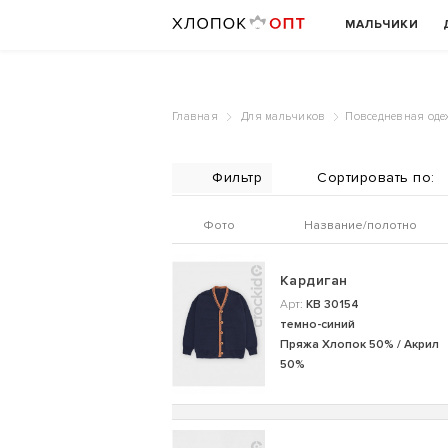
МАЛЬЧИКИ
Главная
Для мальчиков
Повседневная оде
Фильтр
Фото
Название/полотно
Кардиган
Арт:
КВ 30154
темно-синий
Пряжа Хлопок 50% / Акрил
50%