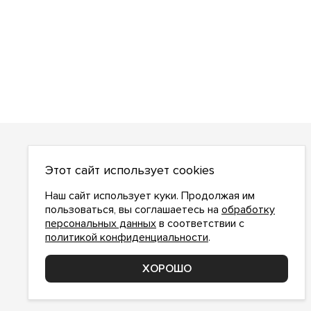
О НАС
Этот сайт использует cookies
О компании
Как сделать заказ
Наш сайт использует куки. Продолжая им
Условия работы
пользоваться, вы соглашаетесь на
обработку
персональных данных
в соответствии с
Доставка и оплата
политикой конфиденциальности
.
Возврат
Контакты
ХОРОШО
Соглашение о конфиденциальности