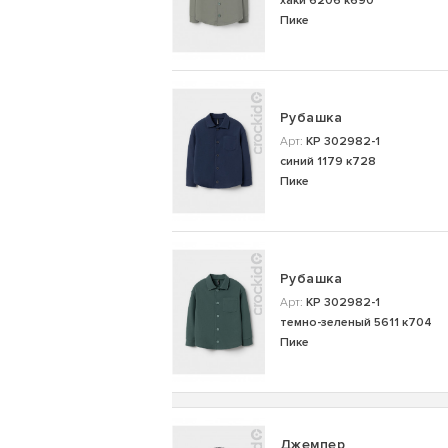
хаки 6206 к690
Пике
Рубашка
Арт:
КР 302982-1
синий 1179 к728
Пике
Рубашка
Арт:
КР 302982-1
темно-зеленый 5611 к704
Пике
Джемпер