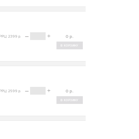
–
+
р.
РРЦ: 2399 р.
–
+
р.
РРЦ: 2599 р.