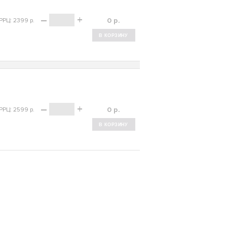
–
+
р.
РРЦ: 2399 р.
–
+
р.
РРЦ: 2599 р.