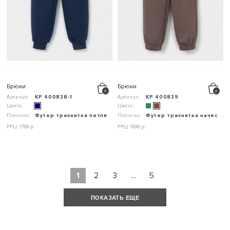
Брюки
Брюки
Артикул:
КР 400838-1
Артикул:
КР 400839
Цвета:
Цвета:
Полотно:
Футер трехнитка петля
Полотно:
Футер трехнитка начес
РРЦ: 1799 р.
РРЦ: 1699 р.
1
2
3
...
5
ПОКАЗАТЬ ЕЩЕ