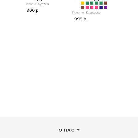
Полотно:
Супрем
Полотно:
"
900 р.
Полотно:
Кашкорсе
1 099 р.
999 р.
О НАС