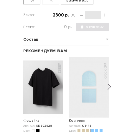
164
170
ВЫБРАТЬ ВСЕ
–
+
2300 р.
р.
Состав
РЕКОМЕНДУЕМ ВАМ
НОВИНКА
Фуфайка
Комплект
Шапка
Артикул:
КБ 302928
Артикул:
К 8148
Артикул:
ВК
Цвет:
Цвет:
Цвет: