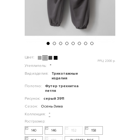
Цвет:
РРЦ: 2300 р.
Утеплитель:
"
Вид изделия:
Трикотажные
изделия
Полотно:
Футер трехнитка
петля
Рисунок:
серый 3911
Сезон:
Осень-Зима
Коллекция:
"
140
146
152
158