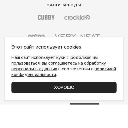
НАШИ БРЕНДЫ
Этот сайт использует cookies
Наш сайт использует куки. Продолжая им
пользоваться, вы соглашаетесь на
обработку
персональных данных
в соответствии с
политикой
конфиденциальности
.
ПОДПИСАТЬСЯ НА НОВОСТИ:
ПОДПИСАТЬСЯ
ХОРОШО
Даю
согласие на обработку персональных данных
,
с
политикой конфиденциальности
ознакомлен и
принимаю
inform@hlopok-opt.ru
НАПИШИТЕ НАМ
Поддержка и доработка сайта YoWeb
Сделано в
REKA Digital Agency