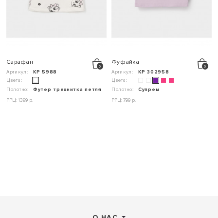
Сарафан
Фуфайка
Артикул:
КР 5988
Артикул:
КР 302958
Цвета:
Цвета:
Полотно:
Футер трехнитка петля
Полотно:
Супрем
РРЦ: 1399 р.
РРЦ: 799 р.
О НАС