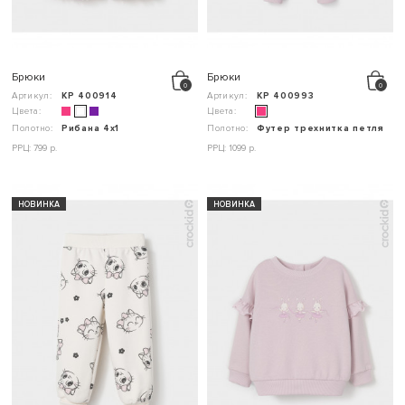
Брюки
Брюки
Артикул:
КР 400914
Артикул:
КР 400993
Цвета:
Цвета:
Полотно:
Рибана 4х1
Полотно:
Футер трехнитка петля
РРЦ: 799 р.
РРЦ: 1099 р.
НОВИНКА
НОВИНКА