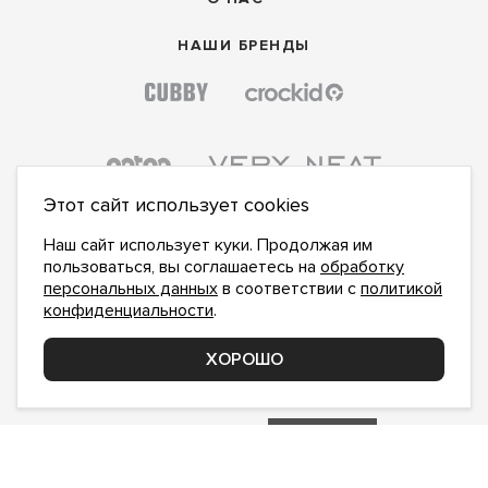
НАШИ БРЕНДЫ
Этот сайт использует cookies
Наш сайт использует куки. Продолжая им
пользоваться, вы соглашаетесь на
обработку
персональных данных
в соответствии с
политикой
конфиденциальности
.
ПОДПИСАТЬСЯ НА НОВОСТИ:
ПОДПИСАТЬСЯ
ХОРОШО
Даю
согласие на обработку персональных данных
,
с
политикой конфиденциальности
ознакомлен и
принимаю
inform@hlopok-opt.ru
НАПИШИТЕ НАМ
Поддержка и доработка сайта YoWeb