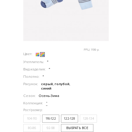
РРЦ: 1199 р.
Цвет:
Утеплитель:
"
Вид изделия:
"
Полотно:
"
Рисунок:
серый, голубой,
синий
Сезон:
Осень-Зима
Коллекция:
"
104-110
116-122
122-128
128-134
80-86
92-98
ВЫБРАТЬ ВСЕ