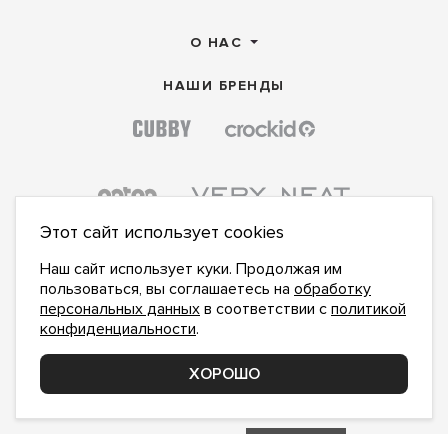
О НАС
НАШИ БРЕНДЫ
Этот сайт использует cookies
Наш сайт использует куки. Продолжая им
пользоваться, вы соглашаетесь на
обработку
персональных данных
в соответствии с
политикой
конфиденциальности
.
ПОДПИСАТЬСЯ НА НОВОСТИ:
ПОДПИСАТЬСЯ
ХОРОШО
Даю
согласие на обработку персональных данных
,
с
политикой конфиденциальности
ознакомлен и
принимаю
inform@hlopok-opt.ru
НАПИШИТЕ НАМ