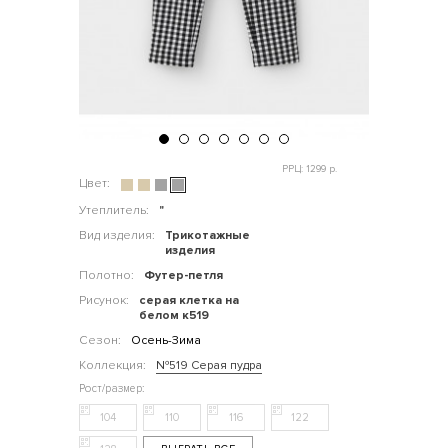
РРЦ: 1299 р.
Цвет:
Утеплитель:
"
Вид изделия:
Трикотажные
изделия
Полотно:
Футер-петля
Рисунок:
серая клетка на
белом к519
Сезон:
Осень-Зима
Коллекция:
№519 Серая пудра
104
110
116
122