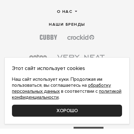
О НАС
НАШИ БРЕНДЫ
Этот сайт использует cookies
Наш сайт использует куки. Продолжая им
пользоваться, вы соглашаетесь на
обработку
персональных данных
в соответствии с
политикой
конфиденциальности
.
ПОДПИСАТЬСЯ НА НОВОСТИ:
ПОДПИСАТЬСЯ
ХОРОШО
Даю
согласие на обработку персональных данных
,
с
политикой конфиденциальности
ознакомлен и
принимаю
inform@hlopok-opt.ru
НАПИШИТЕ НАМ