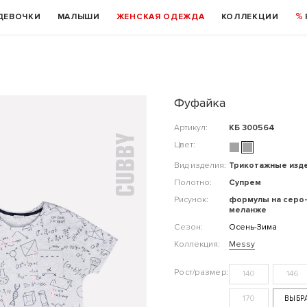
ДЕВОЧКИ
МАЛЫШИ
ЖЕНСКАЯ ОДЕЖДА
КОЛЛЕКЦИИ
Фуфайка
Артикул:
КБ 300564
Цвет:
Вид изделия:
Трикотажные изд
Полотно:
Супрем
Рисунок:
формулы на серо
меланже
Сезон:
Осень-Зима
Коллекция:
Messy
140
146
170
ВЫБР