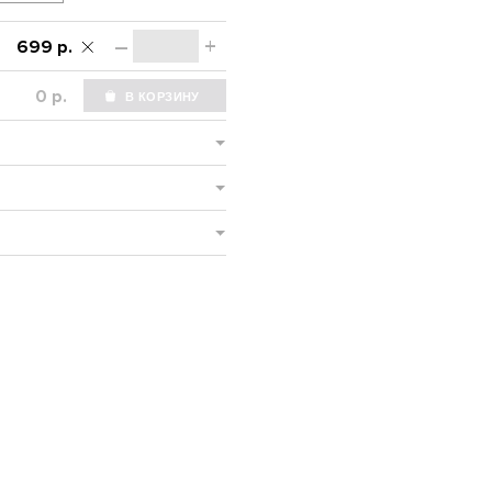
–
+
699 р.
р.