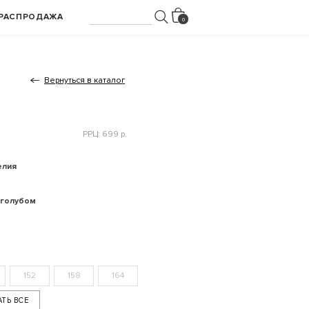
РАСПРОДАЖА
Вернуться в каталог
РРЦ: 699 р.
елия
-голубом
152
158
164
АТЬ ВСЕ