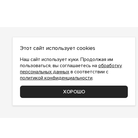
О НАС
Этот сайт использует cookies
О компании
Как сделать заказ
Наш сайт использует куки. Продолжая им
Условия работы
пользоваться, вы соглашаетесь на
обработку
персональных данных
в соответствии с
Доставка и оплата
политикой конфиденциальности
.
Возврат
Контакты
ХОРОШО
Соглашение о конфиденциальности