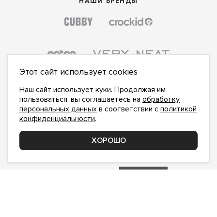
НАШИ БРЕНДЫ
Этот сайт использует cookies
Наш сайт использует куки. Продолжая им
пользоваться, вы соглашаетесь на
обработку
персональных данных
в соответствии с
политикой
конфиденциальности
.
ПОДПИСАТЬСЯ НА НОВОСТИ:
ПОДПИСАТЬСЯ
ХОРОШО
Даю
согласие на обработку персональных данных
,
с
политикой конфиденциальности
ознакомлен и
принимаю
inform@hlopok-opt.ru
НАПИШИТЕ НАМ
Поддержка и доработка сайта YoWeb
Сделано в
REKA Digital Agency