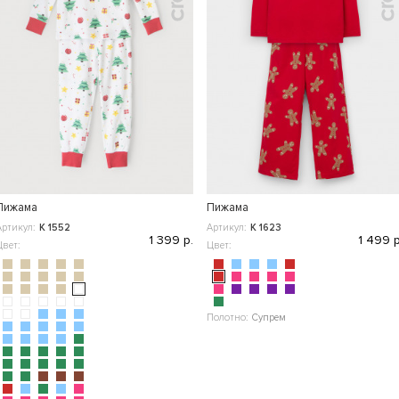
Пижама
Пижама
Артикул:
К 1552
Артикул:
К 1623
1 399 р.
1 499 р
Цвет:
Цвет:
Полотно:
Супрем