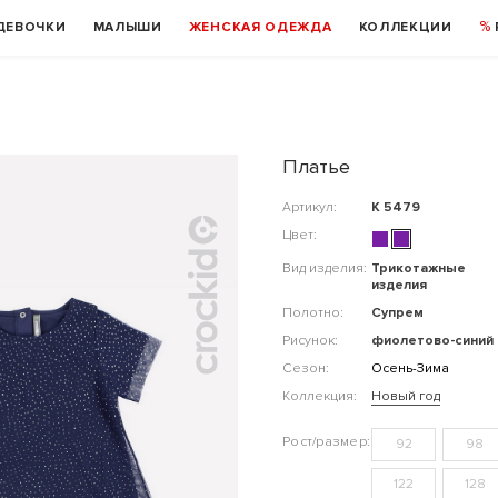
ДЕВОЧКИ
МАЛЫШИ
ЖЕНСКАЯ ОДЕЖДА
КОЛЛЕКЦИИ
Платье
Артикул:
К 5479
Цвет:
Вид изделия:
Трикотажные
изделия
Полотно:
Супрем
Рисунок:
фиолетово-синий
Сезон:
Осень-Зима
Коллекция:
Новый год
92
98
122
128