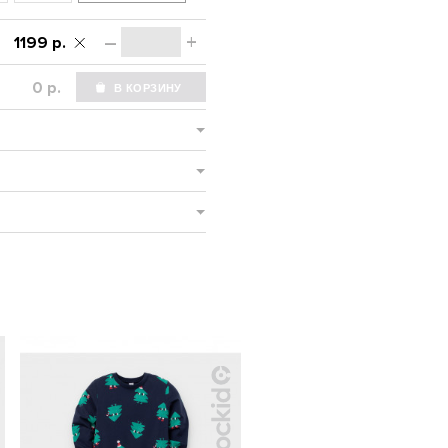
–
+
1199 р.
р.