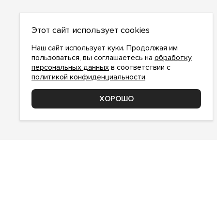
О НАС
Этот сайт использует cookies
О компании
Как сделать заказ
Наш сайт использует куки. Продолжая им
Условия работы
пользоваться, вы соглашаетесь на
обработку
персональных данных
в соответствии с
Доставка и оплата
политикой конфиденциальности
.
Возврат
Контакты
ХОРОШО
Соглашение о конфиденциальности