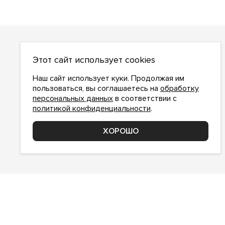
О НАС
Этот сайт использует cookies
О компании
Как сделать заказ
Наш сайт использует куки. Продолжая им
Условия работы
пользоваться, вы соглашаетесь на
обработку
персональных данных
в соответствии с
Доставка и оплата
политикой конфиденциальности
.
Возврат
Контакты
ХОРОШО
Соглашение о конфиденциальности