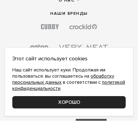
О НАС
НАШИ БРЕНДЫ
Этот сайт использует cookies
Наш сайт использует куки. Продолжая им
пользоваться, вы соглашаетесь на
обработку
персональных данных
в соответствии с
политикой
конфиденциальности
.
ПОДПИСАТЬСЯ НА НОВОСТИ:
ПОДПИСАТЬСЯ
ХОРОШО
Даю
согласие на обработку персональных данных
,
с
политикой конфиденциальности
ознакомлен и
принимаю
inform@hlopok-opt.ru
НАПИШИТЕ НАМ
Поддержка и доработка сайта YoWeb