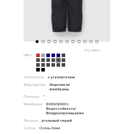
РРЦ: 4499 р.
Цвет:
Утеплитель:
с утеплителем
Вид изделия:
Изделия из
мембраны
Полотно:
"
Мембрана:
5000/5000 (
Водостойкость/
Воздухопроницаемость)
Рисунок:
угольный серый
Сезон:
Осень-Зима