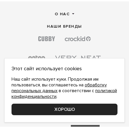
О НАС
НАШИ БРЕНДЫ
Этот сайт использует cookies
Наш сайт использует куки. Продолжая им
пользоваться, вы соглашаетесь на
обработку
персональных данных
в соответствии с
политикой
конфиденциальности
.
ПОДПИСАТЬСЯ НА НОВОСТИ:
ПОДПИСАТЬСЯ
ХОРОШО
Даю
согласие на обработку персональных данных
,
с
политикой конфиденциальности
ознакомлен и
принимаю
inform@hlopok-opt.ru
НАПИШИТЕ НАМ