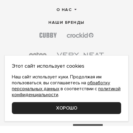
О НАС
НАШИ БРЕНДЫ
Этот сайт использует cookies
Наш сайт использует куки. Продолжая им
пользоваться, вы соглашаетесь на
обработку
персональных данных
в соответствии с
политикой
конфиденциальности
.
ПОДПИСАТЬСЯ НА НОВОСТИ:
ПОДПИСАТЬСЯ
ХОРОШО
Даю
согласие на обработку персональных данных
,
с
политикой конфиденциальности
ознакомлен и
принимаю
inform@hlopok-opt.ru
НАПИШИТЕ НАМ