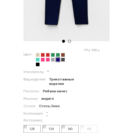
РРЦ: 1099 р.
Цвет:
Утеплитель:
"
Вид изделия:
Трикотажные
изделия
Полотно:
Рибана начес
Рисунок:
индиго
Сезон:
Осень-Зима
Коллекция:
"
128
134
140
146