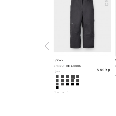
Брюки
Артикул:
ВК 40006
3 999 р.
Цвет:
Полотно:
"