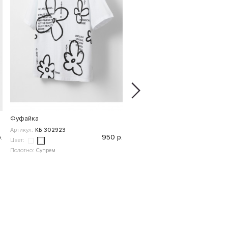
Фуфайка
Варежки
Артикул:
КБ 302923
Артикул:
ФЛ 10000
.
950 р.
5
Цвет:
Цвет:
Полотно:
Супрем