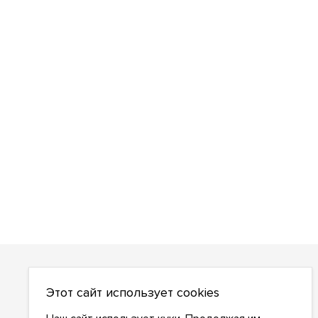
О НАС
Этот сайт использует cookies
О компании
Как сделать заказ