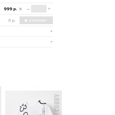
–
+
999 р.
р.
НОВИНКА