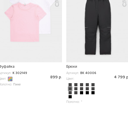
Фуфайка
Брюки
Артикул:
К 302149
Артикул:
ВК 40006
899 р.
4 799 р
Цвет:
Цвет:
Полотно:
Пике
Полотно:
"