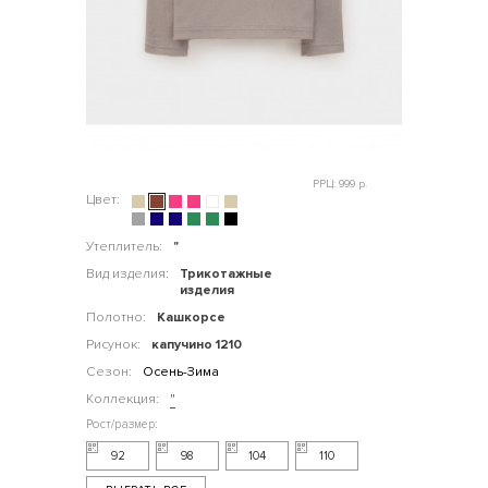
РРЦ: 999 р.
Цвет:
Утеплитель:
"
Вид изделия:
Трикотажные
изделия
Полотно:
Кашкорсе
Рисунок:
капучино 1210
Сезон:
Осень-Зима
Коллекция:
"
92
98
104
110