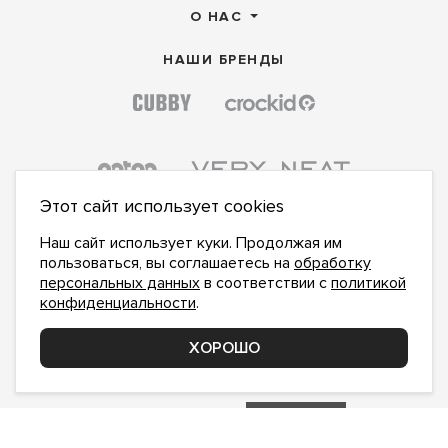
О НАС
НАШИ БРЕНДЫ
Этот сайт использует cookies
Наш сайт использует куки. Продолжая им
пользоваться, вы соглашаетесь на
обработку
персональных данных
в соответствии с
политикой
конфиденциальности
.
ПОДПИСАТЬСЯ НА НОВОСТИ:
ПОДПИСАТЬСЯ
ХОРОШО
Даю
согласие на обработку персональных данных
,
с
политикой конфиденциальности
ознакомлен и
принимаю
inform@hlopok-opt.ru
НАПИШИТЕ НАМ