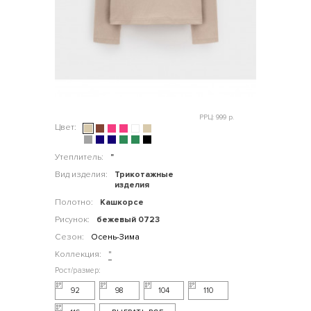
РРЦ: 999 р.
Цвет:
Утеплитель:
"
Вид изделия:
Трикотажные
изделия
Полотно:
Кашкорсе
Рисунок:
бежевый 0723
Сезон:
Осень-Зима
Коллекция:
"
92
98
104
110