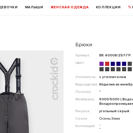
ДЕВОЧКИ
МАЛЫШИ
ЖЕНСКАЯ ОДЕЖДА
КОЛЛЕКЦИИ
Брюки
Артикул:
ВК 40008/25/1 ГР
Цвет:
Утеплитель:
с утеплителем
Вид изделия:
Изделия из мемб
Полотно:
"
Мембрана:
5000/5000 ( Водо
Воздухопроницае
Рисунок:
угольный серый
Сезон:
Осень-Зима
Коллекция:
"