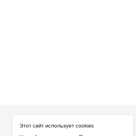
О НАС
Этот сайт использует cookies
О компании
Как сделать заказ