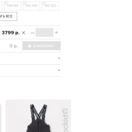
134-140
140-146
146-152
АТЬ ВСЕ
–
+
3799 р.
р.