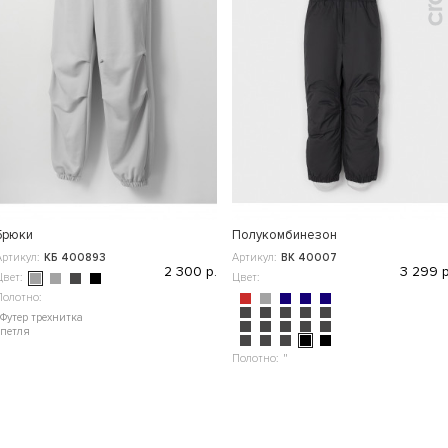
Брюки
Полукомбинезон
Артикул:
КБ 400893
Артикул:
ВК 40007
2 300 р.
3 299 р
Цвет:
Цвет:
Полотно:
Футер трехнитка
петля
Полотно:
"