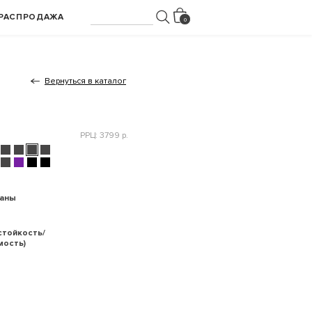
РАСПРОДАЖА
Вернуться в каталог
РРЦ: 3799 р.
раны
стойкость/
мость)