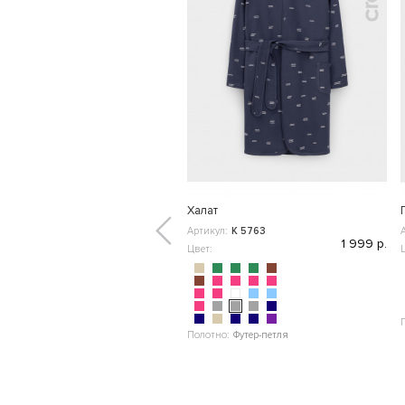
Халат
Артикул:
К 5763
1 999 р.
Цвет:
Полотно:
Футер-петля