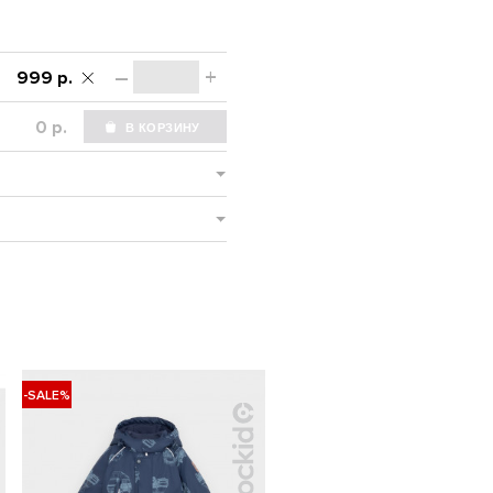
–
+
999 р.
р.
-SALE%
НОВИНКА