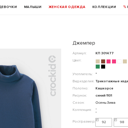
ДЕВОЧКИ
МАЛЫШИ
ЖЕНСКАЯ ОДЕЖДА
КОЛЛЕКЦИИ
Джемпер
Артикул:
КП 301477
Цвет:
Утеплитель:
"
Вид изделия:
Трикотажные изд
Полотно:
Кашкорсе
Рисунок:
синий 1101
Сезон:
Осень-Зима
Коллекция:
"
92
98