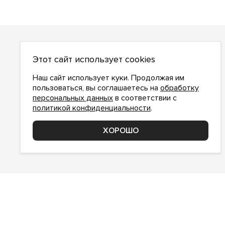
О НАС
Этот сайт использует cookies
О компании
Как сделать заказ
Наш сайт использует куки. Продолжая им
Условия работы
пользоваться, вы соглашаетесь на
обработку
персональных данных
в соответствии с
Доставка и оплата
политикой конфиденциальности
.
Возврат
Контакты
ХОРОШО
Соглашение о конфиденциальности