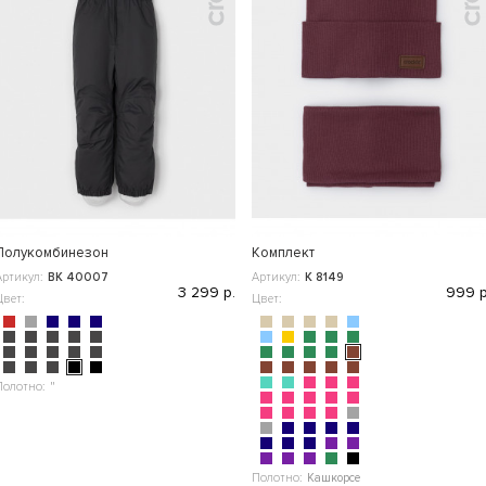
Полукомбинезон
Комплект
Артикул:
ВК 40007
Артикул:
К 8149
3 299 р.
999 р
Цвет:
Цвет:
Полотно:
"
Полотно:
Кашкорсе