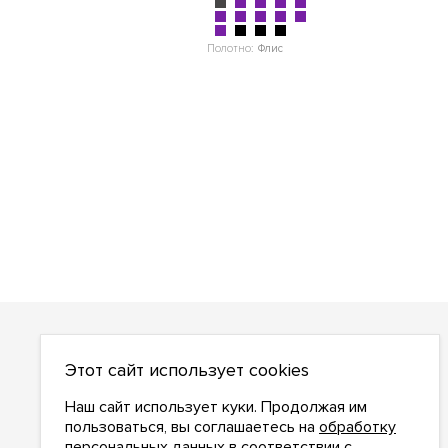
Полотно:
Флис
О НАС
Этот сайт использует cookies
О компании
Как сделать заказ
Наш сайт использует куки. Продолжая им
Условия работы
пользоваться, вы соглашаетесь на
обработку
персональных данных
в соответствии с