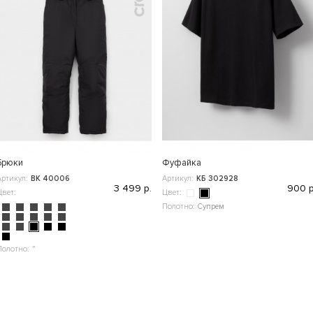
Брюки
Фуфайка
Артикул:
ВК 40006
Артикул:
КБ 302928
3 499 р.
900 р
Цвет:
Цвет:
Полотно:
Супрем
Полотно:
"