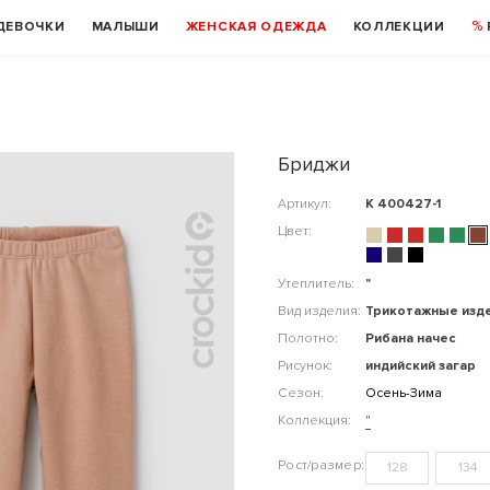
ДЕВОЧКИ
МАЛЫШИ
ЖЕНСКАЯ ОДЕЖДА
КОЛЛЕКЦИИ
Бриджи
Артикул:
К 400427-1
Цвет:
Утеплитель:
"
Вид изделия:
Трикотажные изд
Полотно:
Рибана начес
Рисунок:
индийский загар
Сезон:
Осень-Зима
Коллекция:
"
128
134