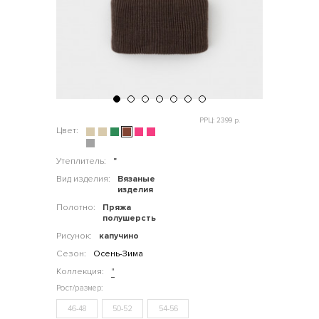
РРЦ: 2399 р.
Цвет:
Утеплитель:
"
Вид изделия:
Вязаные
изделия
Полотно:
Пряжа
полушерсть
Рисунок:
капучино
Сезон:
Осень-Зима
Коллекция:
"
46-48
50-52
54-56