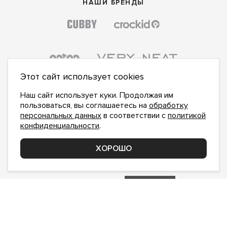
НАШИ БРЕНДЫ
Этот сайт использует cookies
Наш сайт использует куки. Продолжая им
пользоваться, вы соглашаетесь на
обработку
персональных данных
в соответствии с
политикой
конфиденциальности
.
ПОДПИСАТЬСЯ НА НОВОСТИ:
ПОДПИСАТЬСЯ
ХОРОШО
Даю
согласие на обработку персональных данных
,
с
политикой конфиденциальности
ознакомлен и
принимаю
inform@hlopok-opt.ru
НАПИШИТЕ НАМ
Поддержка и доработка сайта YoWeb
Сделано в
REKA Digital Agency