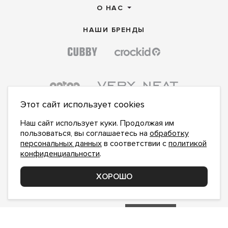
О НАС
НАШИ БРЕНДЫ
Этот сайт использует cookies
Наш сайт использует куки. Продолжая им
пользоваться, вы соглашаетесь на
обработку
персональных данных
в соответствии с
политикой
конфиденциальности
.
ПОДПИСАТЬСЯ НА НОВОСТИ:
ПОДПИСАТЬСЯ
ХОРОШО
Даю
согласие на обработку персональных данных
,
с
политикой конфиденциальности
ознакомлен и
принимаю
inform@hlopok-opt.ru
НАПИШИТЕ НАМ