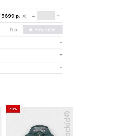
–
+
5699 р.
р.
-19%
-19%