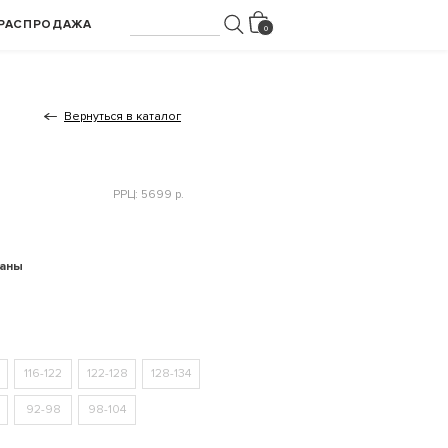
РАСПРОДАЖА
Вернуться в каталог
РРЦ: 5699 р.
раны
116-122
122-128
128-134
92-98
98-104