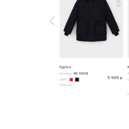
Куртка
Артикул:
ВК 36108
5 999 р.
Цвет:
Полотно:
"