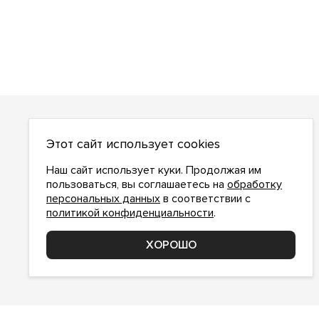
О НАС
Этот сайт использует cookies
О компании
Как сделать заказ
Наш сайт использует куки. Продолжая им
Условия работы
пользоваться, вы соглашаетесь на
обработку
персональных данных
в соответствии с
Доставка и оплата
политикой конфиденциальности
.
Возврат
Контакты
ХОРОШО
Соглашение о конфиденциальности