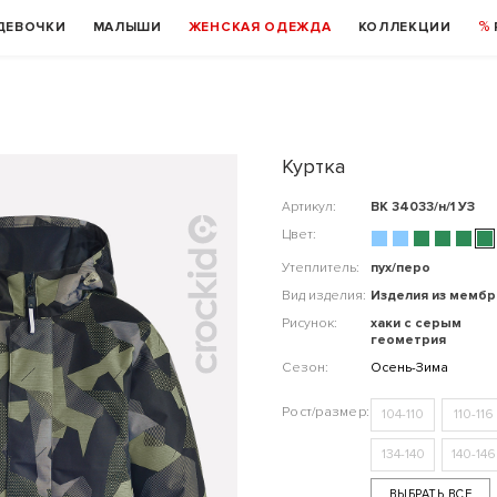
ДЕВОЧКИ
МАЛЫШИ
ЖЕНСКАЯ ОДЕЖДА
КОЛЛЕКЦИИ
Куртка
Артикул:
ВК 34033/н/1 УЗ
Цвет:
Утеплитель:
пух/перо
Вид изделия:
Изделия из мемб
Рисунок:
хаки с серым
геометрия
Сезон:
Осень-Зима
104-110
110-116
134-140
140-146
ВЫБРАТЬ ВСЕ