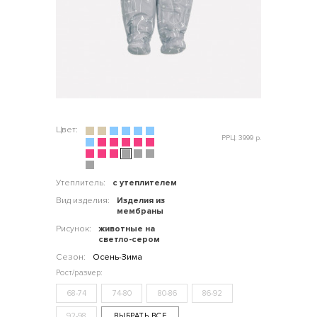
Цвет:
РРЦ: 3999 р.
Утеплитель:
с утеплителем
Вид изделия:
Изделия из
мембраны
Рисунок:
животные на
светло-сером
Сезон:
Осень-Зима
68-74
74-80
80-86
86-92
92-98
ВЫБРАТЬ ВСЕ