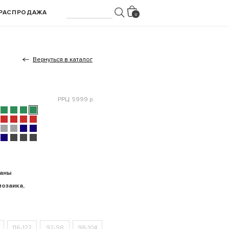
РАСПРОДАЖА
Вернуться в каталог
РРЦ: 5999 р.
раны
мозаика,
116-122
92-98
98-104