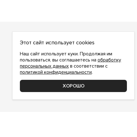
О НАС
Этот сайт использует cookies
О компании
Как сделать заказ
Наш сайт использует куки. Продолжая им
Условия работы
пользоваться, вы соглашаетесь на
обработку
персональных данных
в соответствии с
Доставка и оплата
политикой конфиденциальности
.
Возврат
Контакты
ХОРОШО
Соглашение о конфиденциальности