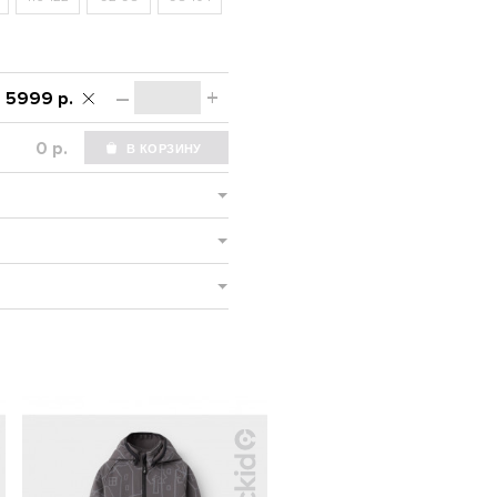
–
+
5999 р.
р.
-SALE%