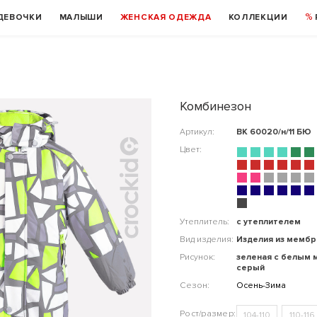
ДЕВОЧКИ
МАЛЫШИ
ЖЕНСКАЯ ОДЕЖДА
КОЛЛЕКЦИИ
Комбинезон
Артикул:
ВК 60020/н/11 БЮ
Цвет:
Утеплитель:
с утеплителем
Вид изделия:
Изделия из мемб
Рисунок:
зеленая с белым 
серый
Сезон:
Осень-Зима
104-110
110-116