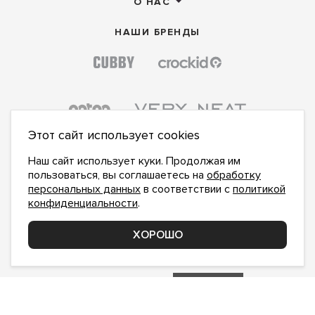
О НАС
НАШИ БРЕНДЫ
Этот сайт использует cookies
Наш сайт использует куки. Продолжая им
пользоваться, вы соглашаетесь на
обработку
персональных данных
в соответствии с
политикой
конфиденциальности
.
ПОДПИСАТЬСЯ НА НОВОСТИ:
ПОДПИСАТЬСЯ
ХОРОШО
Даю
согласие на обработку персональных данных
,
с
политикой конфиденциальности
ознакомлен и
принимаю
inform@hlopok-opt.ru
НАПИШИТЕ НАМ
Поддержка и доработка сайта YoWeb