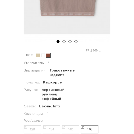
РРЦ: 999 р.
Цвет:
Утеплитель:
"
Вид изделия:
Трикотажные
изделия
Полотно:
Кашкорсе
Рисунок:
персиковый
румянец,
кофейный
Сезон:
Весна-Лето
Коллекция:
"
128
134
140
146