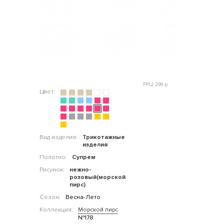
РРЦ: 299 р.
Цвет:
Вид изделия:
Трикотажные
изделия
Полотно:
Супрем
Рисунок:
нежно-
розовый(морской
пирс)
Сезон:
Весна-Лето
Коллекция:
Морской пирс
№178