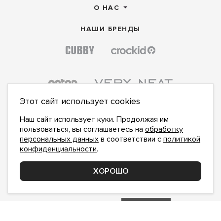
О НАС
НАШИ БРЕНДЫ
Этот сайт использует cookies
Наш сайт использует куки. Продолжая им
пользоваться, вы соглашаетесь на
обработку
персональных данных
в соответствии с
политикой
конфиденциальности
.
ПОДПИСАТЬСЯ НА НОВОСТИ:
ПОДПИСАТЬСЯ
ХОРОШО
Даю
согласие на обработку персональных данных
,
с
политикой конфиденциальности
ознакомлен и
принимаю
inform@hlopok-opt.ru
НАПИШИТЕ НАМ