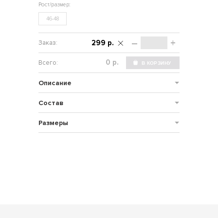
46-48
–
+
299 р.
р.
Описание
Состав
Размеры