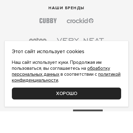
НАШИ БРЕНДЫ
Этот сайт использует cookies
Наш сайт использует куки. Продолжая им
пользоваться, вы соглашаетесь на
обработку
персональных данных
в соответствии с
политикой
конфиденциальности
.
ПОДПИСАТЬСЯ НА НОВОСТИ:
ПОДПИСАТЬСЯ
ХОРОШО
Даю
согласие на обработку персональных данных
,
с
политикой конфиденциальности
ознакомлен и
принимаю
inform@hlopok-opt.ru
НАПИШИТЕ НАМ
Поддержка и доработка сайта YoWeb
Сделано в
REKA Digital Agency