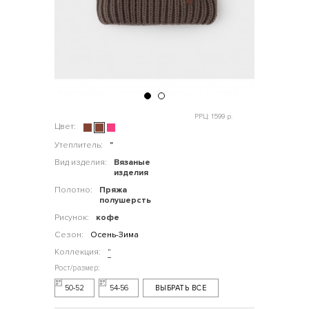
РРЦ: 1599 р.
Цвет:
Утеплитель:
"
Вид изделия:
Вязаные
изделия
Полотно:
Пряжа
полушерсть
Рисунок:
кофе
Сезон:
Осень-Зима
Коллекция:
"
50-52
54-56
ВЫБРАТЬ ВСЕ