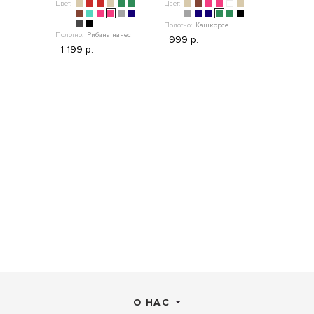
Цвет:
Цвет:
Цвет:
Полотно:
Кашкорсе
Полотно:
Рибана начес
999 р.
Полотно:
"
1 199 р.
1 099 р.
О НАС