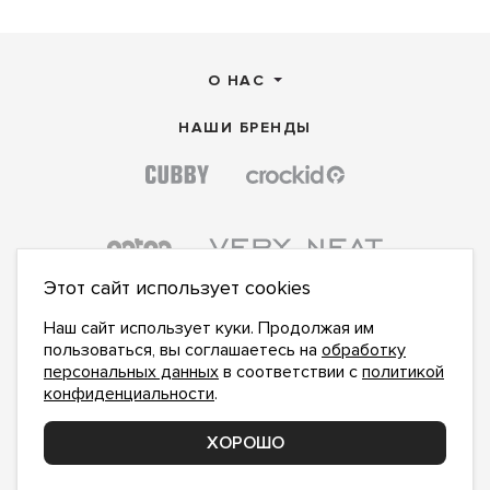
О НАС
НАШИ БРЕНДЫ
Этот сайт использует cookies
Наш сайт использует куки. Продолжая им
пользоваться, вы соглашаетесь на
обработку
персональных данных
в соответствии с
политикой
конфиденциальности
.
ПОДПИСАТЬСЯ НА НОВОСТИ:
ПОДПИСАТЬСЯ
ХОРОШО
Даю
согласие на обработку персональных данных
,
с
политикой конфиденциальности
ознакомлен и
принимаю