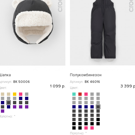
Шапка
Полукомбинезон
Артикул:
ВК 50006
Артикул:
ВК 46016
1 099 р.
3 399 р
Цвет:
Цвет:
Полотно:
"
Полотно:
"