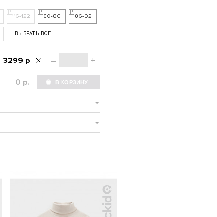
116-122
80-86
86-92
ВЫБРАТЬ ВСЕ
–
+
3299 р.
р.
-SALE%