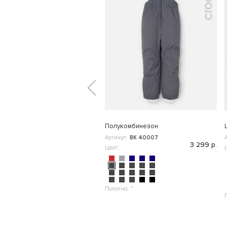
Полукомбинезон
Артикул:
ВК 40007
3 299 р.
Цвет:
Полотно:
"