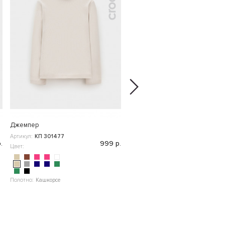
Джемпер
Брюки
Артикул:
КП 301477
Артикул:
ВК 40008
.
999 р.
4 2
Цвет:
Цвет:
Полотно:
Кашкорсе
Полотно:
"