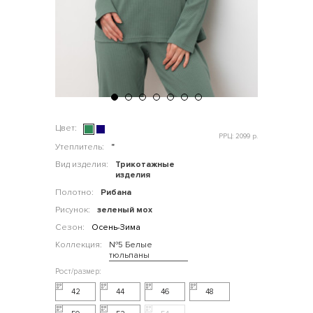
Цвет:
РРЦ: 2099 р.
Утеплитель:
"
Вид изделия:
Трикотажные
изделия
Полотно:
Рибана
Рисунок:
зеленый мох
Сезон:
Осень-Зима
Коллекция:
№5 Белые
тюльпаны
42
44
46
48